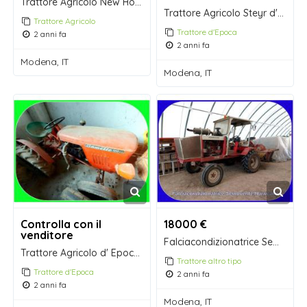
Trattore Agricolo New Holland Fiat 50-66 DT 12/1
Trattore Agricolo Steyr d' Epoca da Collezione
Trattore Agricolo
Trattore d'Epoca
2 anni fa
2 anni fa
Modena, IT
Modena, IT
Controlla con il
18000 €
venditore
Falciacondizionatrice Semovente Hurricane.
Trattore Agricolo d' Epoca Sametto 120
Trattore altro tipo
Trattore d'Epoca
2 anni fa
2 anni fa
Modena, IT