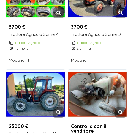
3700 €
3700 €
Trattore Agricolo Same Aurora 45 RM2 da CV 45
Trattore Agricolo Same Delfino 35 GL da CV 34
Trattore Agricolo
Trattore Agricolo
1 anno fa
2 anni fa
Modena, IT
Modena, IT
23000 €
Controlla con il
venditore