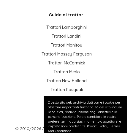
Guide ai trattori
Trattori Lamborghini
Trattori Landini
Trattori Manitou
Trattori Massey Ferguson
Trattori McCormick
Trattori Merlo
Trattori New Holland
Trattori Pasquali
Trattori Same
Questo sito web archivia dati come i cookie per
Trattori Valtra
abilitare importanti funzionalità del sito incluse
l'analitica, l'individuazione degli obiettivi e la
personalizzazione. Potete cambiare le vostre
preferenze in qualsiasi momento o accettare le
impostazioni predefinite.
Privacy Policy
,
Terms
© 2010/2026 Annunci gratuiti di Trattori usati - P.IVA:
And Conditions