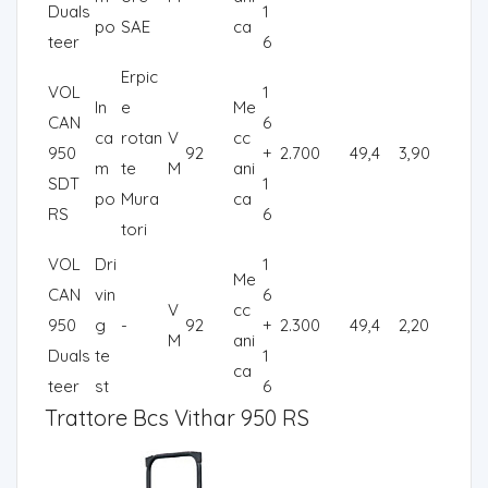
Duals
1
po
SAE
ca
teer
6
Erpic
VOL
1
In
e
Me
CAN
6
ca
rotan
V
cc
950
92
+
2.700
49,4
3,90
m
te
M
ani
SDT
1
po
Mura
ca
RS
6
tori
VOL
Dri
1
Me
CAN
vin
6
V
cc
950
g
-
92
+
2.300
49,4
2,20
M
ani
Duals
te
1
ca
teer
st
6
Trattore Bcs Vithar 950 RS