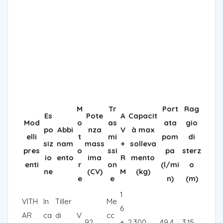
M
Tr
Port
Rag
Es
Pote
A
Capacit
Mod
o
as
ata
gio
po
Abbi
nza
V
à max
elli
t
mi
pom
di
siz
nam
mass
+
solleva
pres
o
ssi
pa
sterz
io
ento
ima
R
mento
enti
r
on
(l/mi
o
ne
(CV)
M
(kg)
e
e
n)
(m)
1
VITH
In
Tiller
Me
6
AR
ca
di
V
cc
92
+
2.300
49,4
3,15