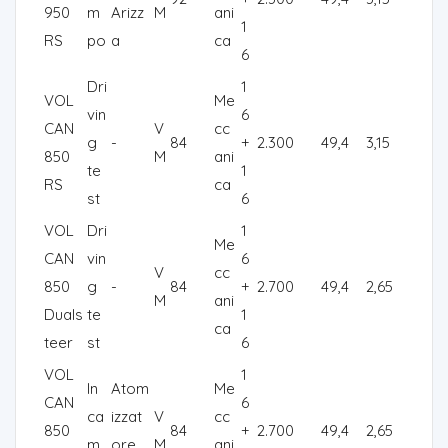
950
m
Arizz
M
ani
1
RS
po
a
ca
6
Dri
1
VOL
Me
vin
6
CAN
V
cc
g
-
84
+
2.300
49,4
3,15
850
M
ani
te
1
RS
ca
st
6
VOL
Dri
1
Me
CAN
vin
6
V
cc
850
g
-
84
+
2.700
49,4
2,65
M
ani
Duals
te
1
ca
teer
st
6
VOL
1
In
Atom
Me
CAN
6
ca
izzat
V
cc
850
84
+
2.700
49,4
2,65
m
ore
M
ani