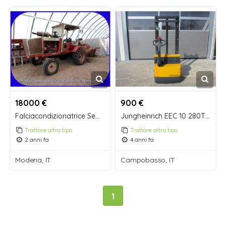
18000 €
900 €
Falciacondizionatrice Semovente Hurricane.
Jungheinrich EEC 10 280T Bj. 2004
Trattore altro tipo
Trattore altro tipo
2 anni fa
4 anni fa
Modena, IT
Campobasso, IT
1