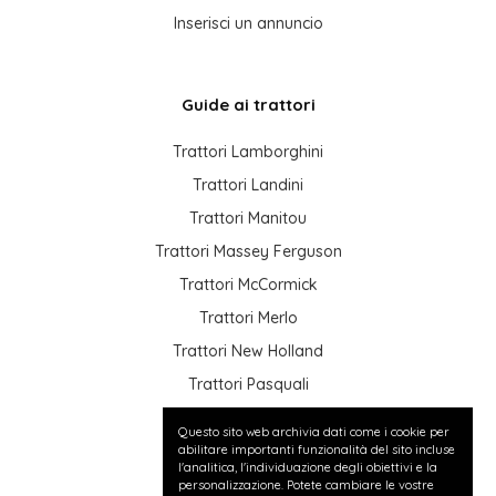
Inserisci un annuncio
Guide ai trattori
Trattori Lamborghini
Trattori Landini
Trattori Manitou
Trattori Massey Ferguson
Trattori McCormick
Trattori Merlo
Trattori New Holland
Trattori Pasquali
Trattori Same
Questo sito web archivia dati come i cookie per
Trattori Valtra
abilitare importanti funzionalità del sito incluse
l'analitica, l'individuazione degli obiettivi e la
personalizzazione. Potete cambiare le vostre