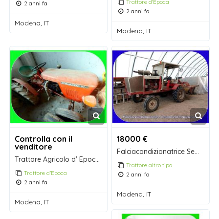
Trattore d'Epoca
2 anni fa
2 anni fa
Modena, IT
Modena, IT
Controlla con il
18000 €
venditore
Falciacondizionatrice Semovente Hurricane.
Trattore Agricolo d' Epoca Sametto 120
Trattore altro tipo
Trattore d'Epoca
2 anni fa
2 anni fa
Modena, IT
Modena, IT