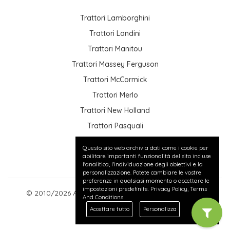
Trattori Lamborghini
Trattori Landini
Trattori Manitou
Trattori Massey Ferguson
Trattori McCormick
Trattori Merlo
Trattori New Holland
Trattori Pasquali
Trattori Same
Questo sito web archivia dati come i cookie per
Trattori Valtra
abilitare importanti funzionalità del sito incluse
l'analitica, l'individuazione degli obiettivi e la
personalizzazione. Potete cambiare le vostre
preferenze in qualsiasi momento o accettare le
impostazioni predefinite.
Privacy Policy
,
Terms
© 2010/2026 Annunci gratuiti di Trattori usati - P.IVA:
And Conditions
IT01820650677
Accettare tutto
Personalizza