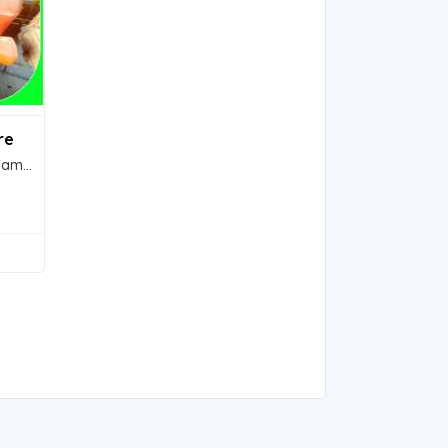
re
Trattore Agricolo d' Epoca Sametto 120