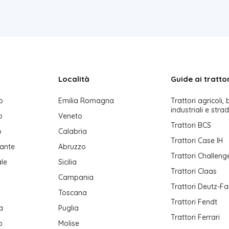
Località
Guide ai trattor
o
Emilia Romagna
Trattori agricoli, b
industriali e strad
o
Veneto
Trattori BCS
o
Calabria
Trattori Case IH
lante
Abruzzo
Trattori Challeng
ale
Sicilia
Trattori Claas
Campania
Trattori Deutz-Fa
Toscana
Trattori Fendt
a
Puglia
Trattori Ferrari
o
Molise