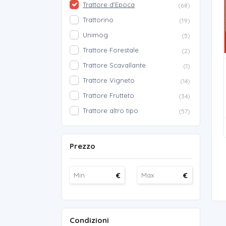
Trattore d'Epoca
(68)
Trattorino
(19)
Unimog
(5)
Trattore Forestale
(2)
Trattore Scavallante
(1)
Trattore Vigneto
(14)
Trattore Frutteto
(34)
Trattore altro tipo
(57)
Prezzo
€
€
Condizioni